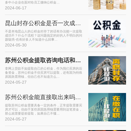
多中小企业在面对给员工缴纳公积金…
2024-06-17
昆山封存公积金是否一次成功办理出…
不是本地昆山人的公积金封存了的话有办法能一次提取
成功不？什么个流程？这问题搞定的好的人不明白的问
题疑惑-也有好多人不知道什么回事…
2024-05-30
苏州公积金提取咨询电话和提取方法…
拿网上贷款不如提取自己的公积金，作为我们买房的后
备资金，苏州公积金不但买房可以提取，还有因为特殊
原因急需用钱，但自己也不知道怎么…
2024-05-27
苏州公积金能直接取出来吗？需要什…
提取苏州公积金需要具备一定的条件，正常提取需要买
房才可以，但由于某些原因急用钱需要用到这笔资金，
那么就需要提前提取，如果自己不懂…
2024-05-27