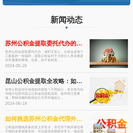
新闻动态
苏州公积金提取委托代办的好处是什…
苏州公积金提取委托代办，省时又安心，公积金是每个
工薪族的一份福利，提取公积金对于大部分人来说都是
非常重要的事情。但是，由于各种原…
2024-05-26
昆山公积金提取全攻略：如何顺利提…
你有公积金却不知道如何提取？不用担心，本文将为你
详细介绍苏州昆山公积金的提取流程、条件和注意事
项，帮助你顺利获得自己辛苦存储的公…
2024-06-18
如何挑选苏州公积金代理外包公司？…
公积金的缴纳具备的意义非常大，并且对于购买者也有
不错的未来保障支持，可以提供的帮助非常大。现在很