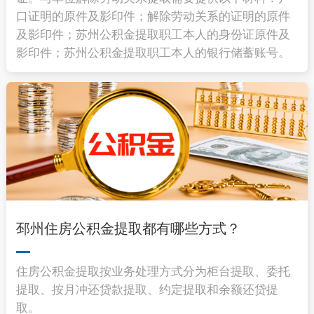
口证明的原件及影印件；解除劳动关系的证明的原件
及影印件；苏州公积金提取职工本人的身份证原件及
影印件；苏州公积金提取职工本人的银行储蓄账号。
邳州住房公积金提取都有哪些方式？
住房公积金提取按业务处理方式分为柜台提取、委托
提取、按月冲还贷款提取、约定提取和余额还贷提
取。