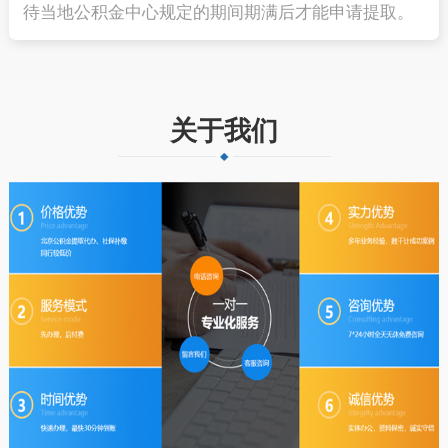
待当地公积金中心规定的期间期满后才能申请提取。
关于我们