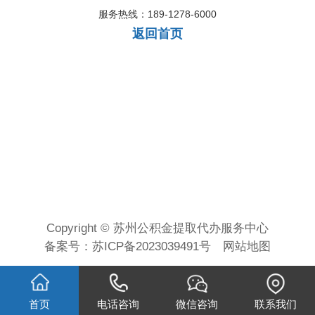
服务热线：189-1278-6000
返回首页
Copyright © 苏州公积金提取代办服务中心
备案号：
苏ICP备2023039491号
网站地图
首页
电话咨询
微信咨询
联系我们