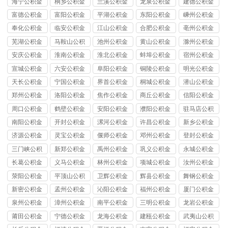
海宁公积金
桐乡公积金
兰溪公积金
龙泉公积金
建德公积金
提取代办
提取代办
提取代办
提取代办
提取代办
富德公积金
富阳公积金
平湖公积金
东阳公积金
嵊州公积金
提取代办
提取代办
提取代办
提取代办
提取代办
奉化公积金
临安公积金
江山公积金
合肥公积金
亳州公积金
提取代办
提取代办
提取代办
提取代办
提取代办
芜湖公积金
马鞍山公积
池州公积金
黄山公积金
滁州公积金
提取代办
金提取代办
提取代办
提取代办
提取代办
安庆公积金
淮南公积金
淮北公积金
蚌埠公积金
宿州公积金
提取代办
提取代办
提取代办
提取代办
提取代办
宣城公积金
六安公积金
阜阳公积金
铜陵公积金
明光公积金
提取代办
提取代办
提取代办
提取代办
提取代办
天长公积金
宁国公积金
界首公积金
桐城公积金
潜山公积金
提取代办
提取代办
提取代办
提取代办
提取代办
郑州公积金
洛阳公积金
焦作公积金
商丘公积金
信阳公积金
提取代办
提取代办
提取代办
提取代办
提取代办
周口公积金
鹤壁公积金
安阳公积金
濮阳公积金
驻马店公积
提取代办
提取代办
提取代办
提取代办
金提取代办
南阳公积金
开封公积金
漯河公积金
许昌公积金
新乡公积金
提取代办
提取代办
提取代办
提取代办
提取代办
济源公积金
灵宝公积金
偃师公积金
邓州公积金
登封公积金
提取代办
提取代办
提取代办
提取代办
提取代办
三门峡公积
新郑公积金
禹州公积金
巩义公积金
永城公积金
金提取代办
提取代办
提取代办
提取代办
提取代办
长葛公积金
义马公积金
林州公积金
项城公积金
汝州公积金
提取代办
提取代办
提取代办
提取代办
提取代办
荥阳公积金
平顶山公积
卫辉公积金
辉县公积金
舞钢公积金
提取代办
金提取代办
提取代办
提取代办
提取代办
新密公积金
孟州公积金
沁阳公积金
福州公积金
厦门公积金
提取代办
提取代办
提取代办
提取代办
提取代办
泉州公积金
漳州公积金
南平公积金
三明公积金
龙岩公积金
提取代办
提取代办
提取代办
提取代办
提取代办
莆田公积金
宁德公积金
龙海公积金
建瓯公积金
武夷山公积
提取代办
提取代办
提取代办
提取代办
金提取代办