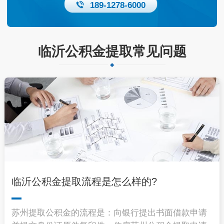
189-1278-6000
临沂公积金提取常见问题
临沂公积金提取流程是怎么样的?
苏州提取公积金的流程是：向银行提出书面借款申请